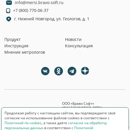
info@mersi.bravo-soft.ru
+7 (800) 770-06-37
г. Нижний Новгород, ул. Геологов, д. 1
Продукт
Новости
Инструкция
Консультация
Мнение метрологов
ООО «Браво Софт»
ИНН 5262147360, ОГРН
1065262019680
Продолжая работу с настоящим сайтом, вы подтверждаете своё
Юридический адрес: 603141,
согласие на использование файлов cookies в соответствии с
Нижегородская обл., г. Н. Новгород,
Политикой по cookies
, а также даёте
согласие на обработку
ул. Геологов, д. 1, помещение П34,
персональных данных
в соответствии с
Политикой
офис 509