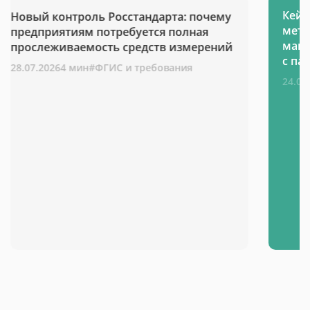
Кейс
Новый контроль Росстандарта: почему
метр
предприятиям потребуется полная
маш
прослеживаемость средств измерений
с па
28.07.2026
4 мин
#ФГИС и требования
24.06